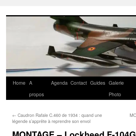
Aller
au
contenu
Home
A
Agenda
Contact
Guides
Galerie
propos
Photo
←
Caudron Rafale C.460 de 1934 : quand une
MO
légende s’apprête à reprendre son envol
MONTAGE – Lockheed F-104G 