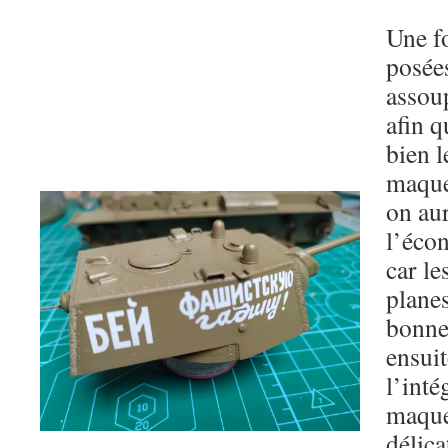
Une fo
posées
assoup
afin q
bien l
maquet
on aur
l’écon
car le
planes
bonne 
ensuit
l’inté
maquet
délica