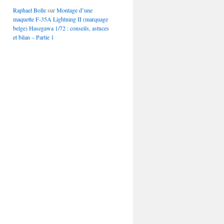
Raphael Bolle
sur
Montage d’une
maquette F-35A Lightning II (marquage
belge) Hasegawa 1/72 : conseils, astuces
et bilan – Partie 1