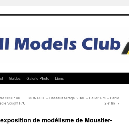
ct
Guides
Galerie Photo
Liens
tre 2026 : Au
MONTAGE – Dassault Mirage 5 BAF – Heller 1/72 – Partie
et le Vought F7U
2 et fin
→
l’exposition de modélisme de Moustier-