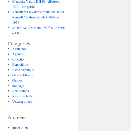
Maquette Valom DH.91 Albatross
1/72, 1ère partie
Renault fait revoler le mythique avion
Renault Caudron Rafale C.460 de
1934
MONTAGE Maserati 250f 1/12 MFH
– FIN
Categories
Actualités
Agenda
collection
Expositions
Fiche technique
Galerie Photos
Guides
montage
Réalisations
Revue de boîte
Uncategorized
Archives
juillet 2026