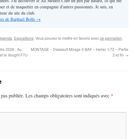
nnées. J'ai découvert le All Models Club un peu par hasard, ce qui me
ser et de maquetter en compagnie d'autres passionnés. Je suis, en
ateur du site du club.
cles de Raphael Bolle
→
Agenda
,
Expositions
. Vous pouvez le mettre en favoris avec
ce permalien
.
tre 2026 : Au
MONTAGE – Dassault Mirage 5 BAF – Heller 1/72 – Partie
et le Vought F7U
2 et fin
→
e
*
 pas publiée.
Les champs obligatoires sont indiqués avec