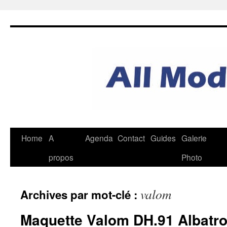
Aller
au
contenu
Home
A
Agenda
Contact
Guides
Galerie
propos
Photo
valom
Archives par mot-clé :
Maquette Valom DH.91 Albatro