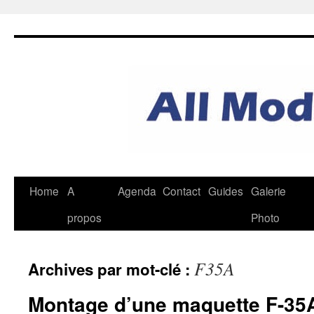
Aller
au
contenu
Home
A
Agenda
Contact
Guides
Galerie
propos
Photo
F35A
Archives par mot-clé :
Montage d’une maquette F-35A 