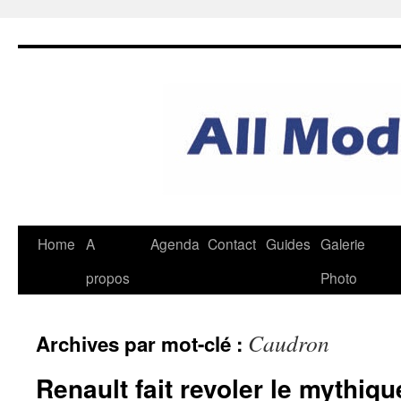
Aller
au
contenu
Home
A
Agenda
Contact
Guides
Galerie
propos
Photo
Caudron
Archives par mot-clé :
Renault fait revoler le mythiq